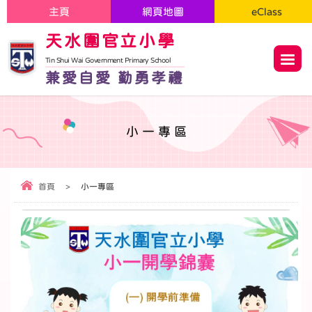
主頁
網頁地圖
eClass
天水圍官立小學
Tin Shui Wai Government Primary School
兼愛自愛 勤勇孝禮
小一專區
首頁
>
小一專區