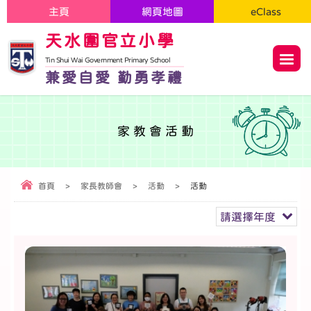
主頁
網頁地圖
eClass
天水圍官立小學
Tin Shui Wai Government Primary School
兼愛自愛 勤勇孝禮
家教會活動
首頁
>
家長教師會
>
活動
>
活動
請選擇年度