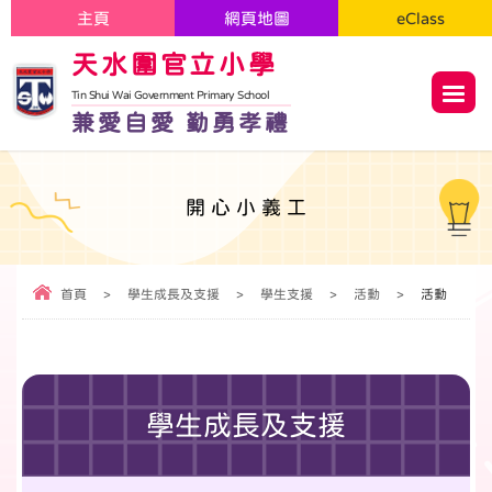
主頁
網頁地圖
eClass
天水圍官立小學
Tin Shui Wai Government Primary School
兼愛自愛 勤勇孝禮
開心小義工
首頁
>
學生成長及支援
>
學生支援
>
活動
>
活動
學生成長及支援