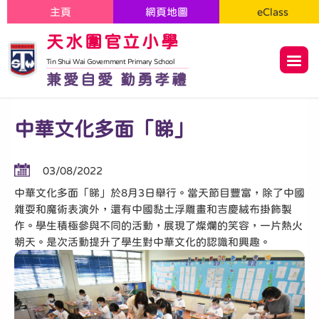
主頁
網頁地圖
eClass
天水圍官立小學
Tin Shui Wai Government Primary School
兼愛自愛 勤勇孝禮
中華文化多面「睇」
03/08/2022
中華文化多面「睇」於8月3日舉行。當天節目豐富，除了中國
雜耍和魔術表演外，還有中國黏土浮雕畫和吉慶絨布掛飾製
作。學生積極參與不同的活動，展現了燦爛的笑容，一片熱火
朝天。是次活動提升了學生對中華文化的認識和興趣。