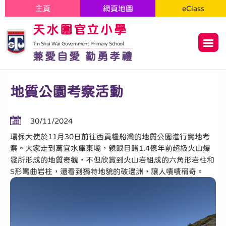
主頁
網頁地圖
eClass
天水圍官立小學
Tin Shui Wai Government Primary School
兼愛自愛 勤勇孝禮
地質公園考察活動
30/11/2024
環保大使於11月30日前往西貢糧船灣的地質公園進行實地考
察。大家走到萬宜水庫東壩，親眼目睹1.4億年前超級火山爆
發所形成的地質奇觀，不但欣賞到火山岩組成的六角形岩柱和
S形彎曲岩柱，還看到獨特地貌的破邊洲，讓人嘖嘖稱奇。