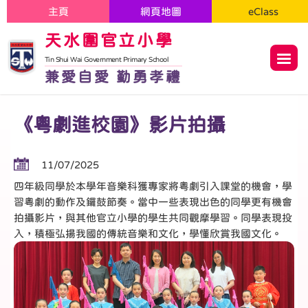
主頁
網頁地圖
eClass
天水圍官立小學
Tin Shui Wai Government Primary School
兼愛自愛 勤勇孝禮
《粵劇進校園》影片拍攝
11/07/2025
四年級同學於本學年音樂科獲專家將粵劇引入課堂的機會，學
習粵劇的動作及鑼鼓節奏。當中一些表現出色的同學更有機會
拍攝影片，與其他官立小學的學生共同觀摩學習。同學表現投
入，積極弘揚我國的傳統音樂和文化，學懂欣賞我國文化。