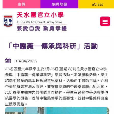
主頁
網頁地圖
eClass
天水圍官立小學
Tin Shui Wai Government Primary School
兼愛自愛 勤勇孝禮
「中醫藥─傳承與科研」活動
13/04/2026
25名四至六年級學生於3月26日(星期六)前往天水圍官立中學
參與「中醫藥─傳承與科研」學習活動。透過體驗活動，學生
認識中醫藥的基本理念與常見藥材。活動由中醫師主講，介紹
中藥的辨識方法及原理，並安排簡單的中醫藥實驗小組活動，
以培養學生觀察力與團隊合作精神。學生在過程中學到尊重傳
統醫學的價值，理解中醫藥傳承的重要性，並對中醫藥科研產
生濃厚興趣。