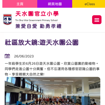
主頁
網頁地圖
eClass
天水圍官立小學
Tin Shui Wai Government Primary School
兼愛自愛 勤勇孝禮
社區放大鏡:遊天水圍公園
26/06/2023
一年級學生於6月26日遊天水圍公園，欣賞公園裏的動植物。
同學們走進公園十分興奮，但不忘運用各種感官認識公園的事
物，享受親親大自然之樂!