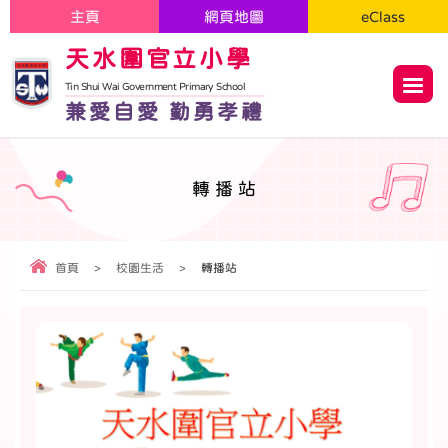
主頁
網頁地圖
eClass
天水圍官立小學
Tin Shui Wai Government Primary School
兼愛自愛 勤勇孝禮
轉播站
首頁
>
校園生活
>
轉播站