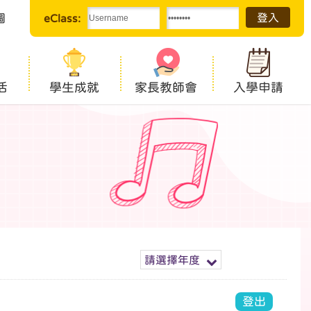
圖
eClass:
活
學生成就
家長教師會
入學申請
請選擇年度
登出