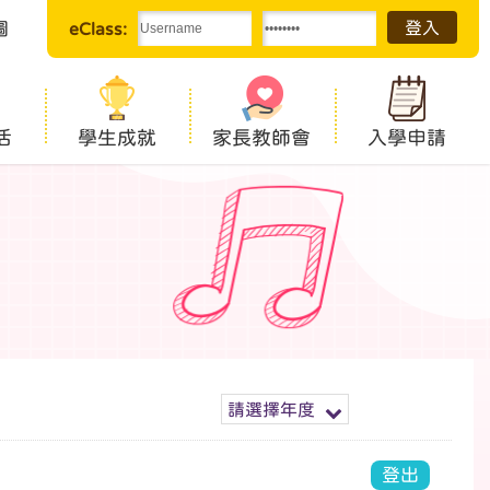
圖
eClass:
活
學生成就
家長教師會
入學申請
請選擇年度
登出